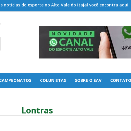
 notícias do esporte no Alto Vale do Itajaí você encontra aqui!
CAMPEONATOS
COLUNISTAS
SOBRE O EAV
CONTAT
Lontras