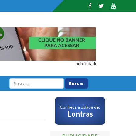
publicidade
O
Conheça a cidade de:
Lontras