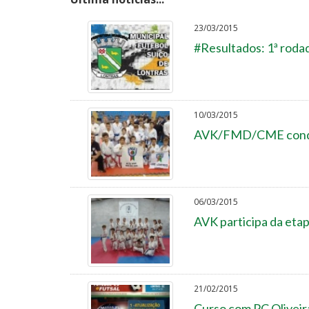
23/03/2015
#Resultados: 1ª roda
10/03/2015
AVK/FMD/CME conqui
06/03/2015
AVK participa da etapa
21/02/2015
Curso com PC Oliveir