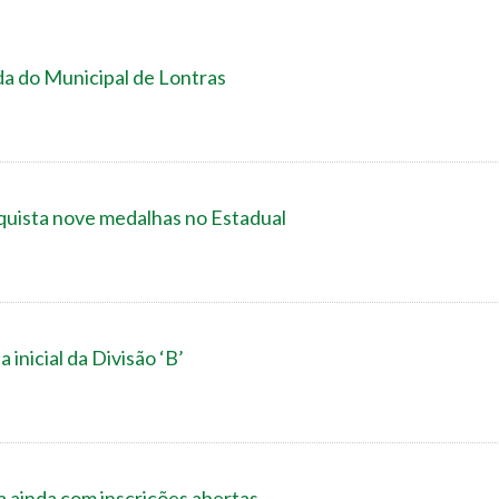
da do Municipal de Lontras
sta nove medalhas no Estadual
 inicial da Divisão ‘B’
a ainda com inscrições abertas