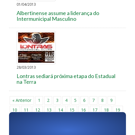
01/04/2013
Albertinense assume a liderança do
Intermunicipal Masculino
28/03/2013
Lontras sediará próxima etapa do Estadual
na Terra
« Anterior
1
2
3
4
5
6
7
8
9
10
11
12
13
14
15
16
17
18
19
20
21
22
23
24
25
26
27
28
29
30
Próxima »