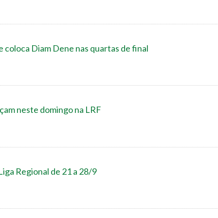
 coloca Diam Dene nas quartas de final
eçam neste domingo na LRF
 Liga Regional de 21 a 28/9