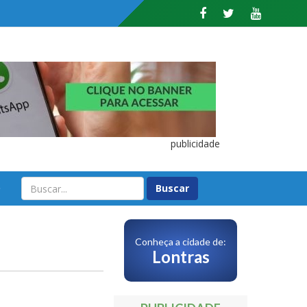
publicidade
O
Conheça a cidade de:
Lontras