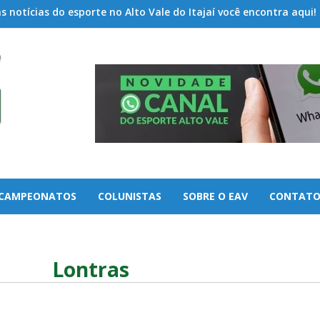
 notícias do esporte no Alto Vale do Itajaí você encontra aqui!
CAMPEONATOS
COLUNISTAS
SOBRE O EAV
CONTAT
Lontras