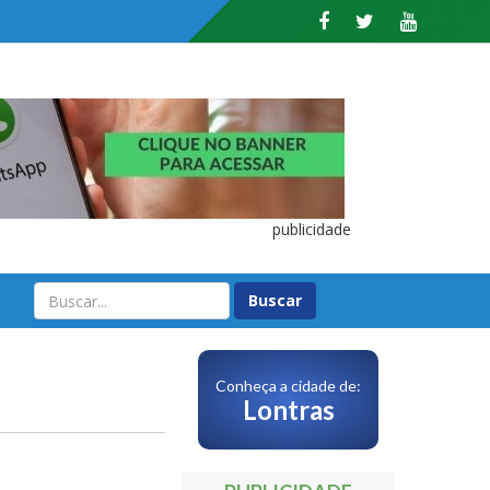
publicidade
O
Conheça a cidade de:
Lontras