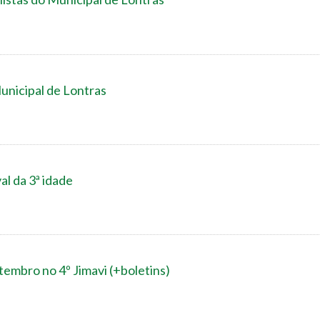
unicipal de Lontras
al da 3ª idade
embro no 4º Jimavi (+boletins)