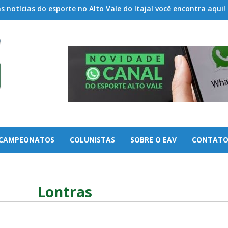
 notícias do esporte no Alto Vale do Itajaí você encontra aqui!
CAMPEONATOS
COLUNISTAS
SOBRE O EAV
CONTAT
Lontras