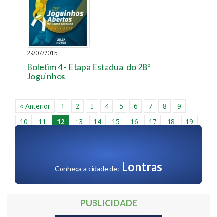
29/07/2015
Boletim 4 - Etapa Estadual do 28º
Joguinhos
« Anterior
1
2
3
4
5
6
7
8
9
10
11
12
13
14
15
16
17
18
19
20
21
22
23
24
25
26
27
28
29
30
Próxima »
Lontras
Conheça a cidade de:
PUBLICIDADE