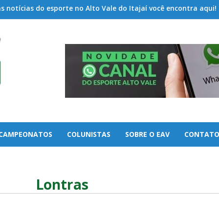
 notícias do esporte no Alto Vale do Itajaí você encontra aqui!
CAMPEONATOS
COLUNISTAS
SOBRE O EAV
CONTAT
Lontras