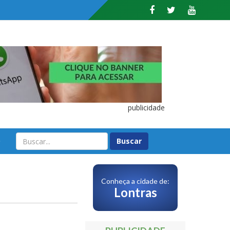
publicidade
O
Conheça a cidade de:
Lontras