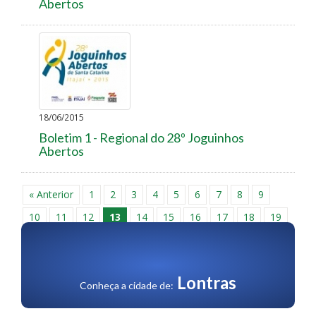
Abertos
18/06/2015
Boletim 1 - Regional do 28º Joguinhos
Abertos
« Anterior
1
2
3
4
5
6
7
8
9
10
11
12
13
14
15
16
17
18
19
20
21
22
23
24
25
26
27
28
29
30
Próxima »
Lontras
Conheça a cidade de: