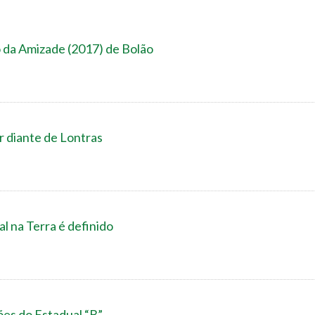
 da Amizade (2017) de Bolão
r diante de Lontras
l na Terra é definido
es do Estadual “B”