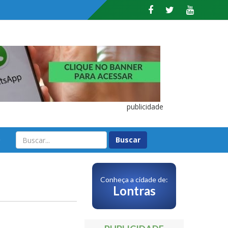
publicidade
O
Conheça a cidade de:
Lontras