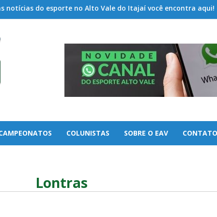
 notícias do esporte no Alto Vale do Itajaí você encontra aqui!
CAMPEONATOS
COLUNISTAS
SOBRE O EAV
CONTAT
Lontras