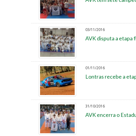
03/11/2016
AVK disputa a etapa fi
01/11/2016
Lontras recebe a etap
31/10/2016
AVK encerra o Estadu