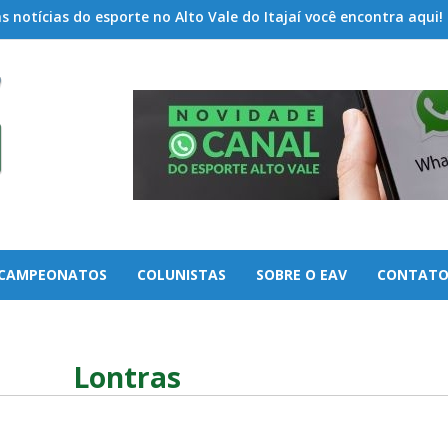
 notícias do esporte no Alto Vale do Itajaí você encontra aqui!
CAMPEONATOS
COLUNISTAS
SOBRE O EAV
CONTAT
Lontras