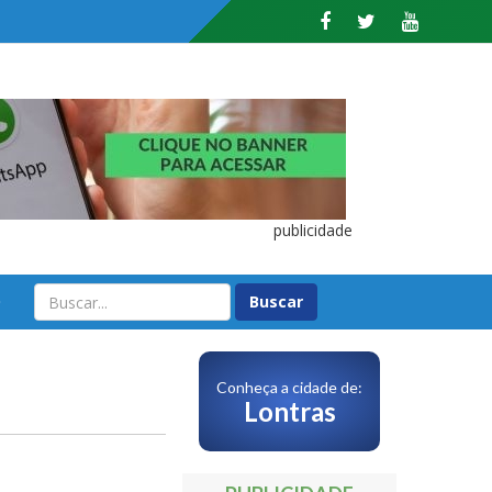
publicidade
O
Conheça a cidade de:
Lontras