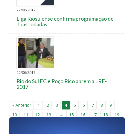
27/06/2017
Liga Riosulense confirma programação de
duas rodadas
22/06/2017
Rio do Sul FC e Poço Rico abrem a LRF-
2017
« Anterior
1
2
3
4
5
6
7
8
9
10
11
12
13
14
15
16
17
18
19
20
21
22
23
24
25
26
27
28
29
30
Próxima »