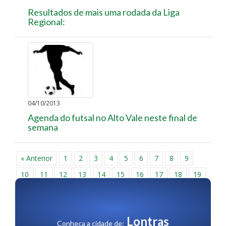
Resultados de mais uma rodada da Liga
Regional:
04/10/2013
Agenda do futsal no Alto Vale neste final de
semana
« Anterior
1
2
3
4
5
6
7
8
9
10
11
12
13
14
15
16
17
18
19
20
21
22
23
24
25
26
27
28
29
30
Próxima »
Lontras
Conheça a cidade de: