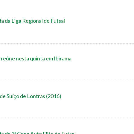
a da Liga Regional de Futsal
 reúne nesta quinta em Ibirama
 de Suíço de Lontras (2016)
a da 3ª Copa Auto Elite de Futsal