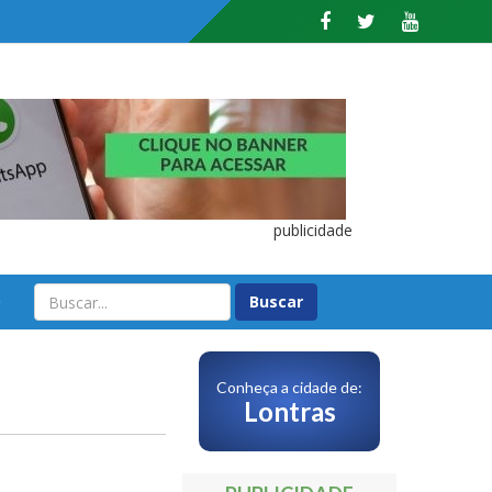
publicidade
O
Conheça a cidade de:
Lontras