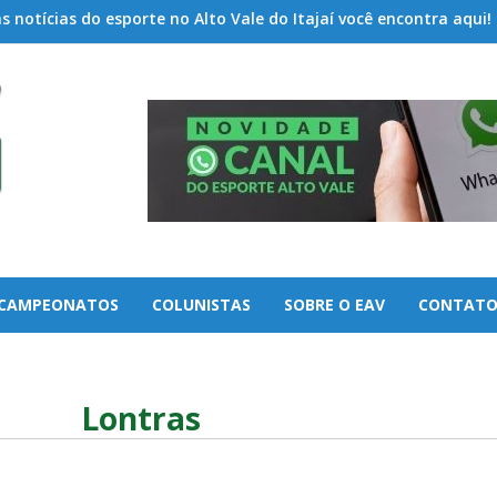
 notícias do esporte no Alto Vale do Itajaí você encontra aqui!
CAMPEONATOS
COLUNISTAS
SOBRE O EAV
CONTAT
Lontras