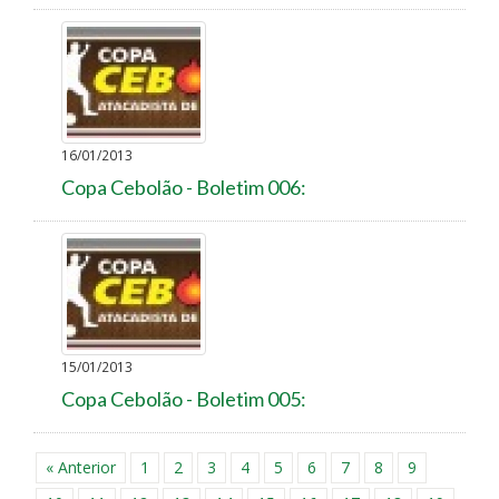
16/01/2013
Copa Cebolão - Boletim 006:
15/01/2013
Copa Cebolão - Boletim 005:
« Anterior
1
2
3
4
5
6
7
8
9