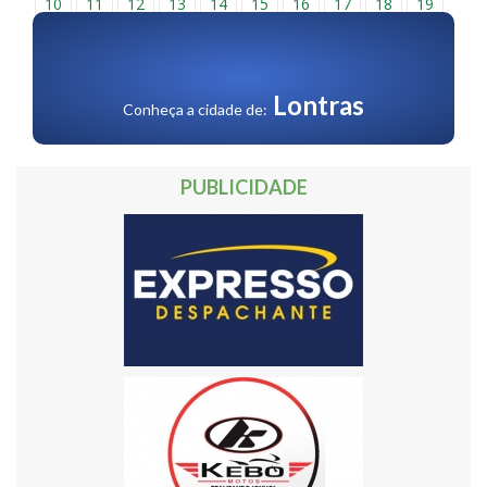
10
11
12
13
14
15
16
17
18
19
20
21
22
23
24
25
26
27
28
29
30
Próxima »
Lontras
Conheça a cidade de:
PUBLICIDADE