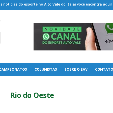
 notícias do esporte no Alto Vale do Itajaí você encontra aqui!
CAMPEONATOS
COLUNISTAS
SOBRE O EAV
CONTAT
Rio do Oeste