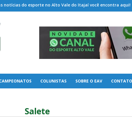
 notícias do esporte no Alto Vale do Itajaí você encontra aqui!
CAMPEONATOS
COLUNISTAS
SOBRE O EAV
CONTAT
Salete