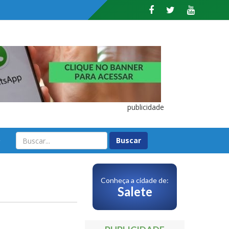
publicidade
O
Conheça a cidade de:
Salete