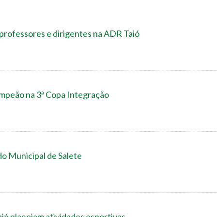
professores e dirigentes na ADR Taió
ampeão na 3ª Copa Integração
o Municipal de Salete
ió planejam atividades esportivas