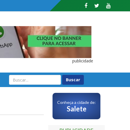
publicidade
O
Conheça a cidade de:
Salete