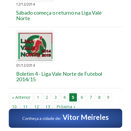
12/12/2014
Sábado começa o returno na Liga Vale
Norte
01/12/2014
Boletim 4 - Liga Vale Norte de Futebol
2014/15
« Anterior
1
2
3
4
5
6
7
8
9
10
11
12
13
Próxima »
Vitor Meireles
Conheça a cidade de: