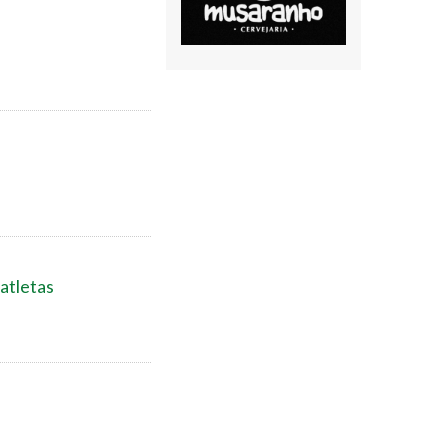
atletas
a