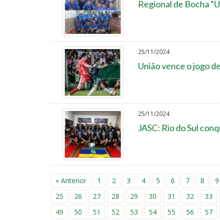
Regional de Bocha “Ul
25/11/2024
União vence o jogo de
25/11/2024
JASC: Rio do Sul conq
« Anterior
1
2
3
4
5
6
7
8
9
25
26
27
28
29
30
31
32
33
49
50
51
52
53
54
55
56
57