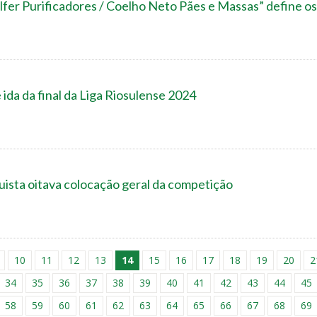
fer Purificadores / Coelho Neto Pães e Massas” define os 
 ida da final da Liga Riosulense 2024
uista oitava colocação geral da competição
10
11
12
13
14
15
16
17
18
19
20
2
34
35
36
37
38
39
40
41
42
43
44
45
58
59
60
61
62
63
64
65
66
67
68
69