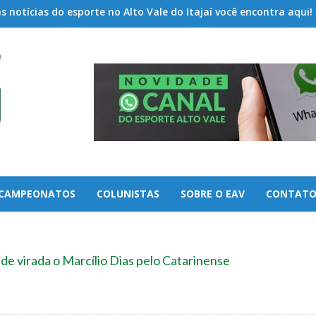
 notícias do esporte no Alto Vale do Itajaí você encontra aqui!
CAMPEONATOS
COLUNISTAS
SOBRE O EAV
CONTAT
de virada o Marcílio Dias pelo Catarinense