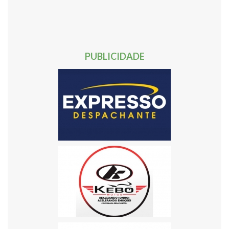
508
509
510
511
512
513
514
515
516
517
518
519
520
521
522
523
524
Próxima »
PUBLICIDADE