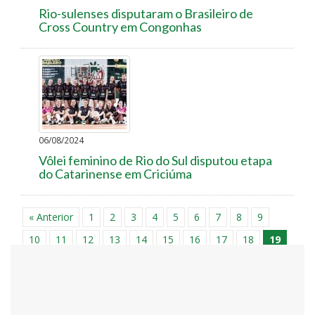
Rio-sulenses disputaram o Brasileiro de
Cross Country em Congonhas
06/08/2024
Vôlei feminino de Rio do Sul disputou etapa
do Catarinense em Criciúma
« Anterior
1
2
3
4
5
6
7
8
9
10
11
12
13
14
15
16
17
18
19
20
21
22
23
24
25
26
27
28
29
30
31
32
33
34
35
36
37
38
39
40
41
42
43
44
45
46
47
48
49