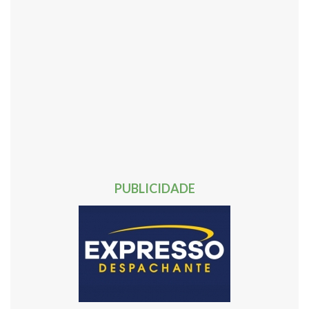
468
469
470
471
472
473
474
475
476
477
478
479
480
481
482
483
484
485
486
487
488
489
490
491
492
493
494
495
496
497
498
499
500
501
502
503
504
505
506
507
508
509
510
511
512
513
514
515
516
517
518
519
520
521
522
523
524
Próxima »
PUBLICIDADE