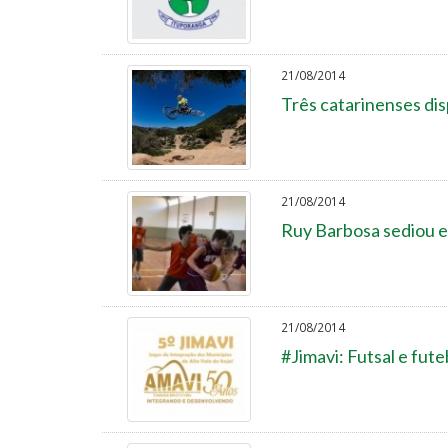
21/08/2014
Três catarinenses d
21/08/2014
Ruy Barbosa sediou e
21/08/2014
#Jimavi: Futsal e fute