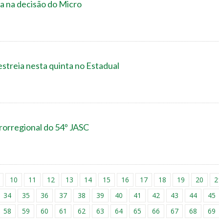
ia na decisão do Micro
 estreia nesta quinta no Estadual
rorregional do 54º JASC
10
11
12
13
14
15
16
17
18
19
20
2
34
35
36
37
38
39
40
41
42
43
44
45
58
59
60
61
62
63
64
65
66
67
68
69