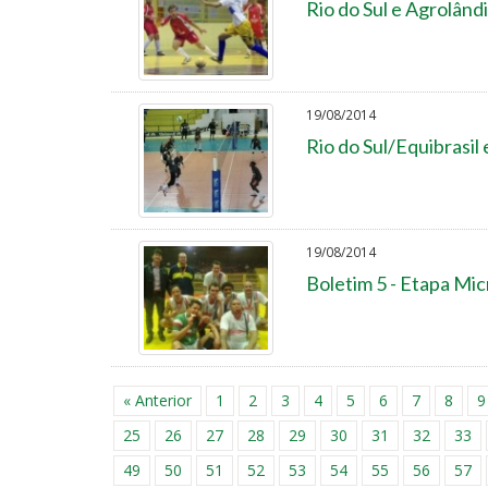
Rio do Sul e Agrolând
19/08/2014
Rio do Sul/Equibrasil
19/08/2014
Boletim 5 - Etapa Mic
« Anterior
1
2
3
4
5
6
7
8
9
25
26
27
28
29
30
31
32
33
49
50
51
52
53
54
55
56
57