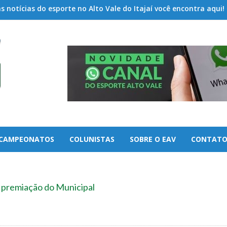
 notícias do esporte no Alto Vale do Itajaí você encontra aqui!
CAMPEONATOS
COLUNISTAS
SOBRE O EAV
CONTAT
premiação do Municipal