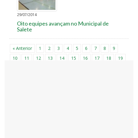
29/07/2014
Oito equipes avançam no Municipal de
Salete
« Anterior
1
2
3
4
5
6
7
8
9
10
11
12
13
14
15
16
17
18
19
20
21
22
23
24
25
26
27
28
29
30
31
32
33
34
35
36
37
38
39
40
41
42
43
44
45
46
47
48
49
50
51
52
53
54
55
56
57
58
59
60
61
62
63
64
65
66
67
68
69
70
71
72
73
74
75
76
77
78
79
80
81
82
83
84
85
86
87
88
89
90
91
92
93
94
95
96
97
98
99