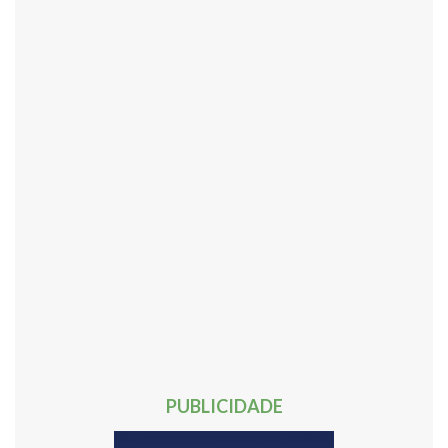
436
437
438
439
440
441
442
443
444
445
446
447
448
449
450
451
452
453
454
455
456
457
458
459
460
461
462
463
464
465
466
467
468
469
470
471
472
473
474
475
476
477
478
479
480
481
482
483
484
485
486
487
488
489
490
491
492
493
494
495
496
497
498
499
500
501
502
503
504
505
506
507
508
509
510
511
512
513
514
515
516
517
518
519
520
521
522
523
524
Próxima »
PUBLICIDADE