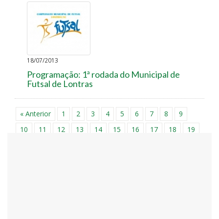
18/07/2013
Programação: 1ª rodada do Municipal de
Futsal de Lontras
« Anterior
1
2
3
4
5
6
7
8
9
10
11
12
13
14
15
16
17
18
19
20
21
22
23
24
25
26
27
28
29
30
31
32
33
34
35
36
37
38
39
40
41
42
43
44
45
46
47
48
49
50
51
52
53
54
55
56
57
58
59
60
61
62
63
64
65
66
67
68
69